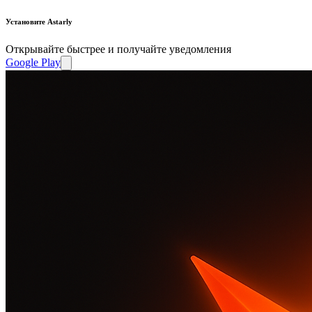
Установите Astarly
Открывайте быстрее и получайте уведомления
Google Play