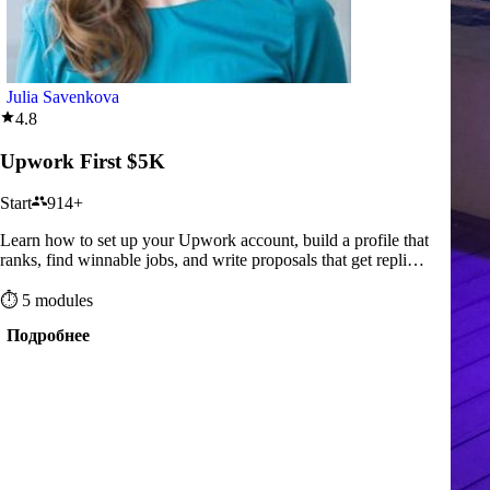
Julia Savenkova
4.8
Upwork First $5K
Start
914+
Learn how to set up your Upwork account, build a profile that
ranks, find winnable jobs, and write proposals that get replies
— even as a beginner.
⏱ 5 modules
Подробнее
Записаться