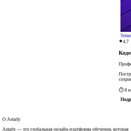
Tetia
4.7
Коде
Профе
Постр
сохра
иерар
предп
⏱ 8 н
Подр
О Astarly
Astarly — это глобальная онлайн-платформа обучения, которая