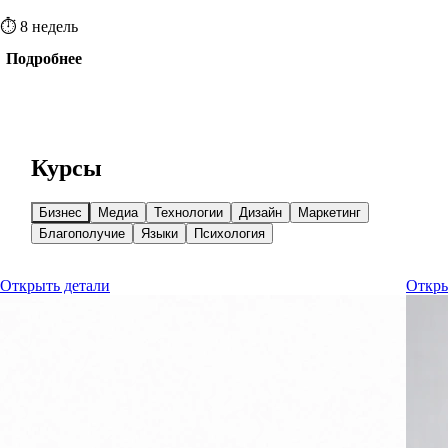
иерархии, фокусе, мотивации и рабочем ритме
предпринимателя.
⏱ 8 недель
Подробнее
Записаться
Курсы
Бизнес
Медиа
Технологии
Дизайн
Маркетинг
Благополучие
Языки
Психология
Открыть детали
Откры