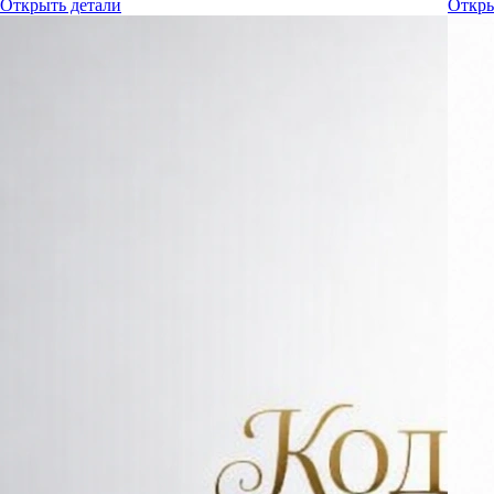
Открыть детали
Откры