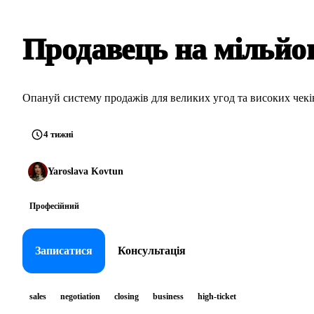
Продавець на мільйо
Опануй систему продажів для великих угод та високих чекі
4 тижні
Yaroslava Kovtun
Професійний
Записатися
Консультація
sales
negotiation
closing
business
high-ticket