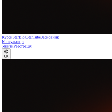
Курси
StarBlog
StarTube
Засновник
Консультація
Увійти
Реєстрація
UK