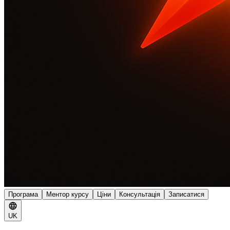
Програма
Ментор курсу
Ціни
Консультація
Записатися
UK