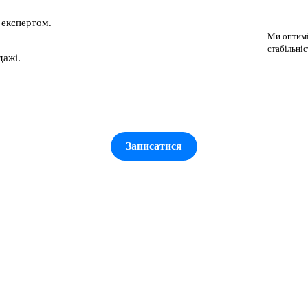
 експертом.
Ми оптиміз
стабільніс
дажі.
Записатися