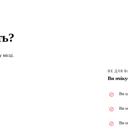
ть?
 місці.
НЕ ДЛЯ В
Ви очіку
Ви ш
Ви н
Ви н