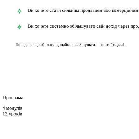
Ви хочете стати сильним продавцем або комерційним
Ви хочете системно збільшувати свій дохід через про
Порада: якщо збіглося щонайменше 3 пункти — гортайте далі.
Програма
4 модулів
12 уроків