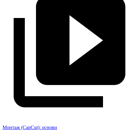
Монтаж (CapCut): основи