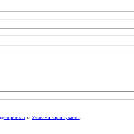
іденційності
та
Умовами користування
.