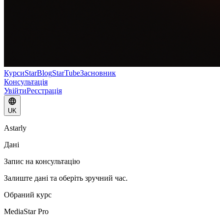
Курси
StarBlog
StarTube
Засновник
Консультація
Увійти
Реєстрація
UK
Astarly
Дані
Запис на консультацію
Залиште дані та оберіть зручний час.
Обраний курс
MediaStar Pro