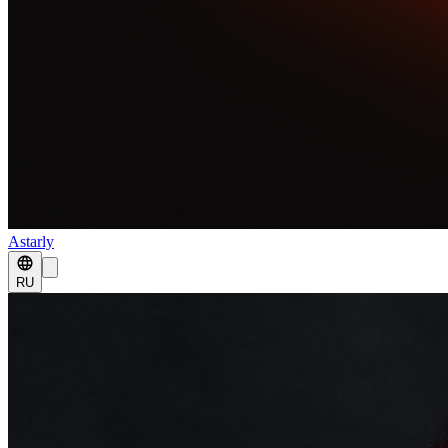
Astarly
RU