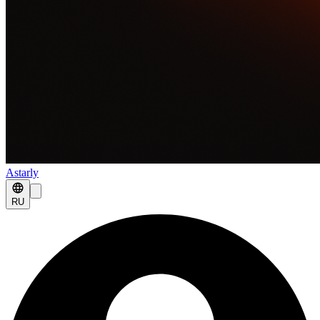
Astarly
RU